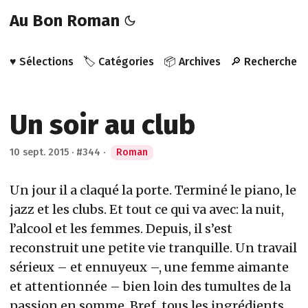
Au Bon Roman
♥️ Sélections
🏷️ Catégories
📦 Archives
🔎 Recherche
Un soir au club
10 sept. 2015
·
#344
·
Roman
Un jour il a claqué la porte. Terminé le piano, le
jazz et les clubs. Et tout ce qui va avec: la nuit,
l’alcool et les femmes. Depuis, il s’est
reconstruit une petite vie tranquille. Un travail
sérieux – et ennuyeux –, une femme aimante
et attentionnée – bien loin des tumultes de la
passion en somme. Bref, tous les ingrédients