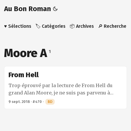
Au Bon Roman
♥️ Sélections
🏷️ Catégories
📦 Archives
🔎 Recherche
Moore A
1
From Hell
Trop éprouvé par la lecture de From Hell du
grand Alan Moore, je ne suis pas parvenu à
écrire quelque chose de cohérent. Tout ce que
9 sept. 2018
·
#470
·
BD
j’ai réussi à faire est d’établir cette liste
d’observations que je livre en l’état. Le grand
scénariste Alan Moore, l’adaptation du film,
l’ambition folle de cette BD font que j’avais envie