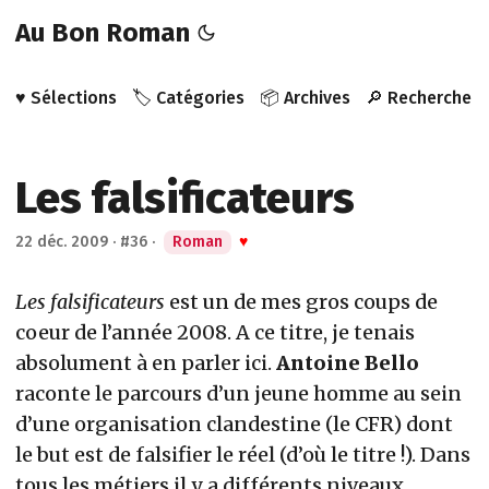
Au Bon Roman
♥️ Sélections
🏷️ Catégories
📦 Archives
🔎 Recherche
Les falsificateurs
22 déc. 2009
·
#36
·
Roman
♥
Les falsificateurs
est un de mes gros coups de
coeur de l’année 2008. A ce titre, je tenais
absolument à en parler ici.
Antoine Bello
raconte le parcours d’un jeune homme au sein
d’une organisation clandestine (le CFR) dont
le but est de falsifier le réel (d’où le titre !). Dans
tous les métiers il y a différents niveaux,