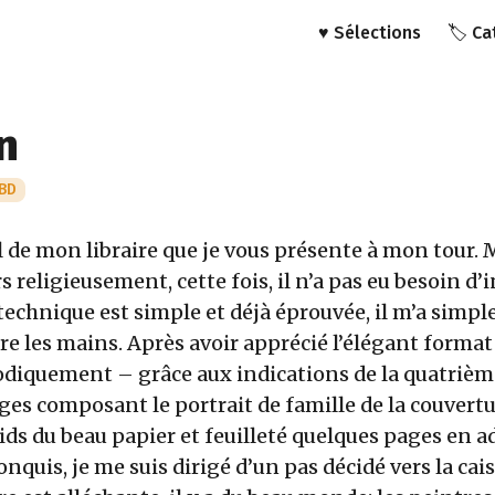
♥️ Sélections
🏷️ C
n
BD
l de mon libraire que je vous présente à mon tour. 
s religieusement, cette fois, il n’a pas eu besoin d’
technique est simple et déjà éprouvée, il m’a simp
e les mains. Après avoir apprécié l’élégant format à
odiquement – grâce aux indications de la quatrièm
es composant le portrait de famille de la couvertu
oids du beau papier et feuilleté quelques pages en a
onquis, je me suis dirigé d’un pas décidé vers la caiss