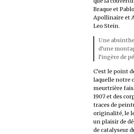
que la couvertu
Braque et Pablo
Apollinaire et 
Leo Stein.
Une absinthe 
d’une montagn
l’ingère de p
C’est le point 
laquelle notre 
meurtrière fais
1907 et des co
traces de peint
originalité, le 
un plaisir de d
de catalyseur du