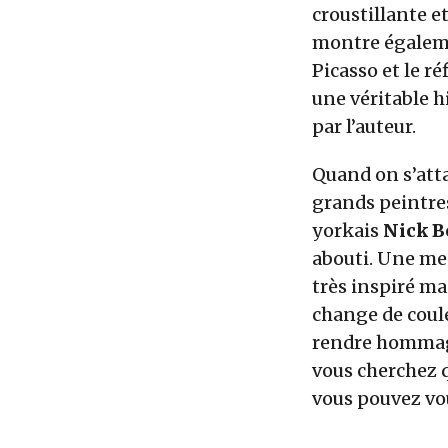
croustillante e
montre égaleme
Picasso et le r
une véritable h
par l’auteur.
Quand on s’att
grands peintres
yorkais
Nick B
abouti. Une men
très inspiré ma
change de coule
rendre hommage 
vous cherchez q
vous pouvez vou