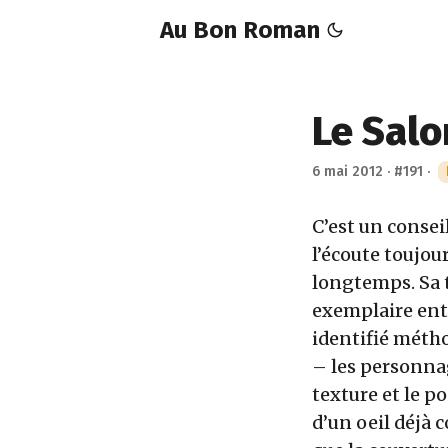
Au Bon Roman
Le Salo
6 mai 2012
·
#191
·
C’est un consei
l’écoute toujour
longtemps. Sa 
exemplaire entr
identifié méth
– les personnag
texture et le p
d’un oeil déjà c