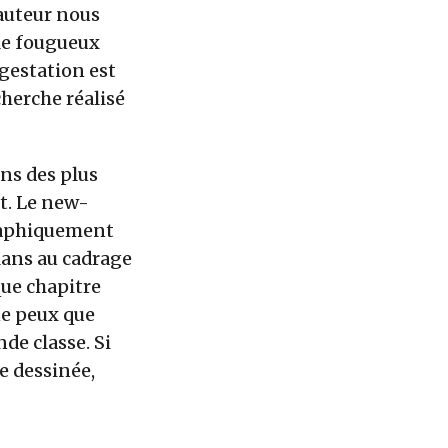
’auteur nous
le fougueux
 gestation est
cherche réalisé
ns des plus
t. Le new-
graphiquement
lans au cadrage
que chapitre
ne peux que
de classe. Si
e dessinée,