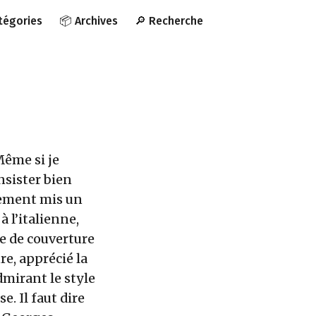
atégories
📦 Archives
🔎 Recherche
Même si je
insister bien
lement mis un
 l’italienne,
e de couverture
re, apprécié la
dmirant le style
e. Il faut dire