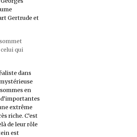
s Georges
laume
art Gertrude et
u sommet
celui qui
éaliste dans
e mystérieuse
us sommes en
s d’importantes
d’une extrême
ès riche. C’est
là de leur rôle
tein est