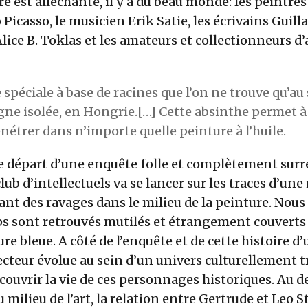
re est alléchante, il y a du beau monde: les peintre
 Picasso, le musicien Erik Satie, les écrivains Guil
Alice B. Toklas et les amateurs et collectionneurs d’
spéciale à base de racines que l’on ne trouve qu’a
e isolée, en Hongrie.[…] Cette absinthe permet à 
énétrer dans n’importe quelle peinture à l’huile.
de départ d’une enquête folle et complètement surr
club d’intellectuels va se lancer sur les traces d’un
ant des ravages dans le milieu de la peinture. No
rps sont retrouvés mutilés et étrangement couvert
ure bleue. A côté de l’enquête et de cette histoire 
lecteur évolue au sein d’un univers culturellement tr
écouvrir la vie de ces personnages historiques. Au de
 milieu de l’art, la relation entre Gertrude et Leo S