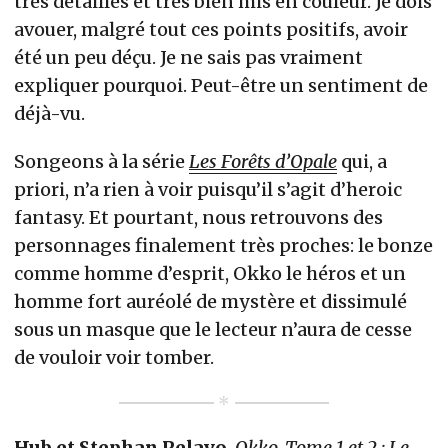
très détaillés et très bien mis en couleur. Je dois
avouer, malgré tout ces points positifs, avoir
été un peu déçu. Je ne sais pas vraiment
expliquer pourquoi. Peut-être un sentiment de
déjà-vu.
Songeons à la série
Les Forêts d’Opale
qui, a
priori, n’a rien à voir puisqu’il s’agit d’heroic
fantasy. Et pourtant, nous retrouvons des
personnages finalement très proches: le bonze
comme homme d’esprit, Okko le héros et un
homme fort auréolé de mystère et dissimulé
sous un masque que le lecteur n’aura de cesse
de vouloir voir tomber.
Hub et Stephan Pelayo
,
Okko, Tome 1 et 2 : Le