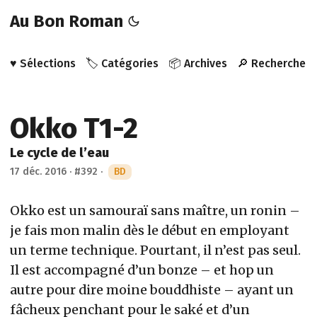
Au Bon Roman
♥️ Sélections
🏷️ Catégories
📦 Archives
🔎 Recherche
Okko T1-2
Le cycle de l’eau
17 déc. 2016
·
#392
·
BD
Okko est un samouraï sans maître, un ronin –
je fais mon malin dès le début en employant
un terme technique. Pourtant, il n’est pas seul.
Il est accompagné d’un bonze – et hop un
autre pour dire moine bouddhiste – ayant un
fâcheux penchant pour le saké et d’un