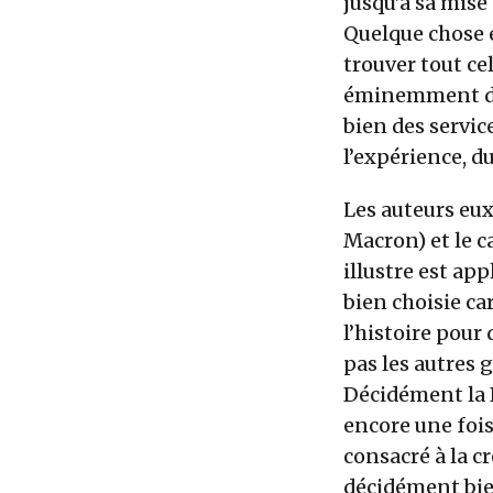
jusqu’à sa mise
Quelque chose e
trouver tout ce
éminemment dém
bien des servic
l’expérience, d
Les auteurs eux
Macron) et le c
illustre est ap
bien choisie ca
l’histoire pour
pas les autres 
Décidément la B
encore une fois 
consacré à la cr
décidément bie