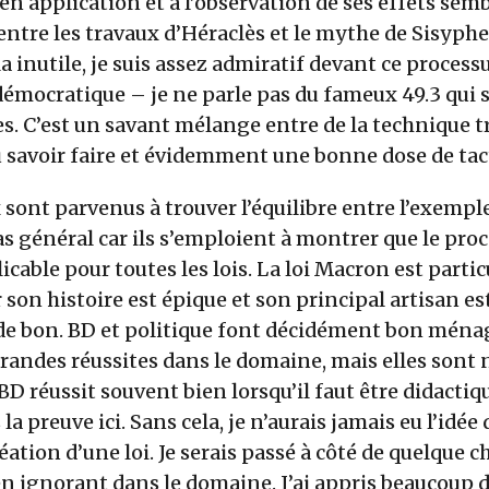
 en application et à l’observation de ses effets semb
ntre les travaux d’Héraclès et le mythe de Sisyphe
la inutile, je suis assez admiratif devant ce process
ocratique – je ne parle pas du fameux 49.3 qui 
es. C’est un savant mélange entre de la technique tr
u savoir faire et évidemment une bonne dose de tac
 sont parvenus à trouver l’équilibre entre l’exemple 
as général car ils s’emploient à montrer que le proc
plicable pour toutes les lois. La loi Macron est part
r son histoire est épique et son principal artisan e
 de bon. BD et politique font décidément bon ménag
grandes réussites dans le domaine, mais elles sont
D réussit souvent bien lorsqu’il faut être didactique
la preuve ici. Sans cela, je n’aurais jamais eu l’idée d
éation d’une loi. Je serais passé à côté de quelque ch
n ignorant dans le domaine. J’ai appris beaucoup d