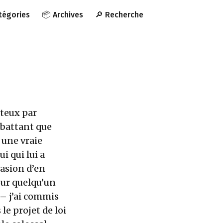
atégories
📦 Archives
🔎 Recherche
uteux par
ombattant que
 une vraie
i qui lui a
casion d’en
our quelqu’un
 – j’ai commis
le projet de loi