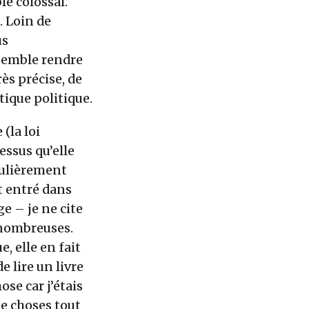
le colossal.
. Loin de
us
semble rendre
ès précise, de
tique politique.
(la loi
essus qu’elle
iculièrement
st entré dans
e – je ne cite
 nombreuses.
, elle en fait
e lire un livre
ose car j’étais
e choses tout