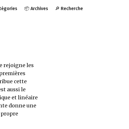
atégories
📦 Archives
🔎 Recherche
e rejoigne les
s premières
ribue cette
st aussi le
ique et linéaire
rente donne une
a propre