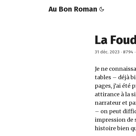
Au Bon Roman
La Fou
31 déc. 2023
·
#794
Je ne connaiss
tables – déjà b
pages, j’ai été 
attirance à la 
narrateur et pa
– on peut diffi
impression de s
histoire bien q