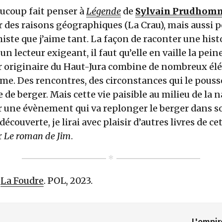
aucoup fait penser à
Légende
de
Sylvain Prudhom
des raisons géographiques (La Crau), mais aussi p
iste que j’aime tant. La façon de raconter une histo
 un lecteur exigeant, il faut qu’elle en vaille la pein
ur originaire du Haut-Jura combine de nombreux él
me. Des rencontres, des circonstances qui le pouss
e de berger. Mais cette vie paisible au milieu de la n
r une évènement qui va replonger le berger dans s
découverte, je lirai avec plaisir d’autres livres de cet
r
Le roman de Jim
.
.
La Foudre
. POL, 2023.
L'empir