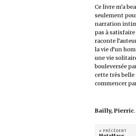
Ce livre m’a be
seulement pour 
narration intim
pas à satisfaire
raconte l’aute
la vie d’un hom
une vie solitair
bouleversée pa
cette très belle 
commencer pa
Bailly, Pierric
« PRÉCÉDENT
MetaMaus