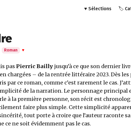
♥️ Sélections
🏷️ C
dre
·
Roman
♥
ais pas
Pierric Bailly
jusqu’à ce que son dernier livr
ien chargées – de la rentrée littéraire 2023. Dès le
pris par ce roman, comme c’est rarement le cas. J’att
simplicité de la narration. Le personnage principal e
rle à la première personne, son récit est chronolog
cilement faire plus simple. Cette simplicité appa
incérité, tout porte à croire que l’auteur raconte s
ue ce ne soit évidemment pas le cas.