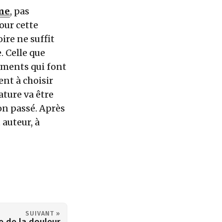
me
, pas
our cette
ire ne suffit
e. Celle que
éments qui font
ent à choisir
ature va être
on passé. Après
 auteur, à
SUIVANT »
e de la douleur