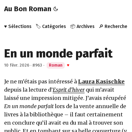
Au Bon Roman
♥️ Sélections
🏷️ Catégories
📦 Archives
🔎 Recherche
En un monde parfait
10 févr. 2026
·
#963
·
Roman
♥
Je ne m’étais pas intéressé à
Laura Kasischke
depuis la lecture d’
Esprit d’hiver
qui m’avait
laissé une impression mitigée. J’avais récupéré
En un monde parfait
lors de la vente annuelle de
livres à la bibliothèque – il faut certainement
en conclure qu’il avait eu du mal à trouver son
public. Et en tombant sur sa belle couverture (y