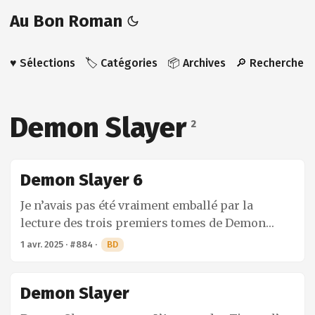
Au Bon Roman
♥️ Sélections
🏷️ Catégories
📦 Archives
🔎 Recherche
Demon Slayer
2
Demon Slayer 6
Je n’avais pas été vraiment emballé par la
lecture des trois premiers tomes de Demon
Slayer, mais, sur les conseils d’un ami qui m’a
1 avr. 2025
·
#884
·
BD
gentiment prêté la suite, je me suis laissé
convaincre de donner une deuxième chance à
Demon Slayer
cette série dont le succès n’est plus à prouver.
Ce sixième tome est une sorte de respiration, les