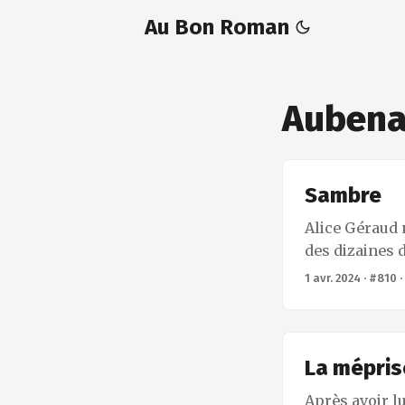
Au Bon Roman
Aubena
Sambre
Alice Géraud 
des dizaines d
une époque où
1 avr. 2024
·
#810
écrans télé – 
Georges. Les 
scientifique 
semblait occu
La mépris
révolution #Me
Après avoir lu