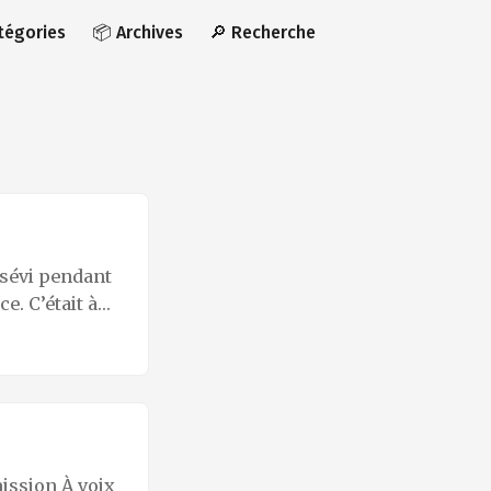
atégories
📦 Archives
🔎 Recherche
 sévi pendant
e. C’était à
s encore les
 et Guy
e et la police
? Ce qui
port à la
rie et la
mission À voix