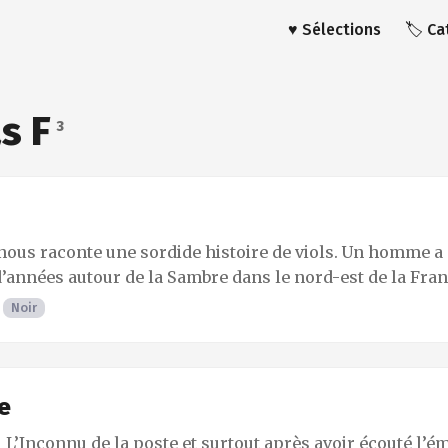
♥️ Sélections
🏷️ C
s F
3
nous raconte une sordide histoire de viols. Un homme a
’années autour de la Sambre dans le nord-est de la Franc
 les tueurs et les violeurs en série ne remplissaient pa
·
Noir
c’était avant les affaires Marc Dutroux, Michel Fourniret
profilers, l’analyse des données, le bornage téléphoniqu
n’existaient pas encore. Mais est-ce vraiment une excuse 
per les enquêteurs à cette époque préhistorique par rap
e
Too était plutôt la guerre entre la police et la gendarme
 L’Inconnu de la poste et surtout après avoir écouté l’é