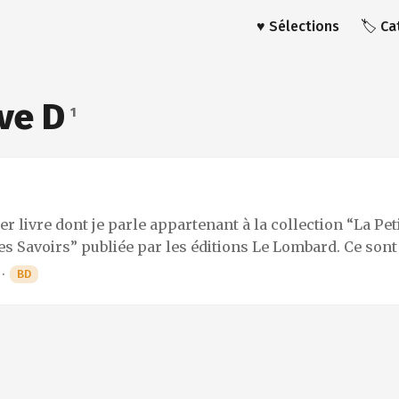
♥️ Sélections
🏷️ C
ve D
1
er livre dont je parle appartenant à la collection “La Pet
s Savoirs” publiée par les éditions Le Lombard. Ce sont 
c pas chers – dont le principe simple est selon moi un
·
BD
s été un ardent défenseur de la BD, convaincu qu’elle est
agogique énorme encore trop peu exploité. Un spécialis
’unissent pour vous faire comprendre le monde en bande 