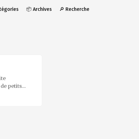
atégories
📦 Archives
🔎 Recherche
ite
de petits
e grande idée
 dotée d’un
te et un
dessinée. ...