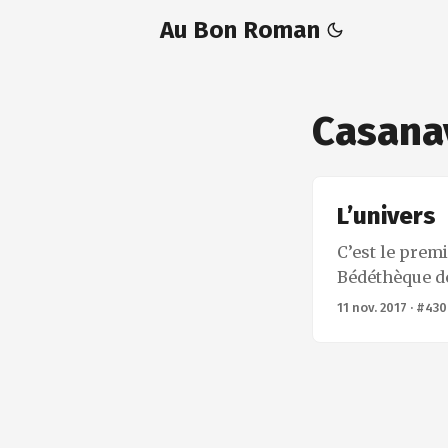
Au Bon Roman
Casana
L’univers
C’est le premi
Bédéthèque de
formats – don
11 nov. 2017
·
#430
– j’ai toujour
potentiel péd
dessinateur s