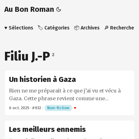
Au Bon Roman
♥️ Sélections
🏷️ Catégories
📦 Archives
🔎 Recherche
Filiu J.-P
2
Un historien à Gaza
Rien ne me préparait à ce que j’ai vu et vécu à
Gaza. Cette phrase revient comme une
anaphore, marquant la sidération de Jean-Pierre
6 oct. 2025
·
#932
·
Non-fiction
♥
Filiu, historien et l’un des meilleurs spécialistes
du Moyen-Orient, face à ce qu’il a découvert sur
Les meilleurs ennemis
le terrain. Fin 2024, début 2025, il s’est rendu
pendant un mois dans la “zone humanitaire”