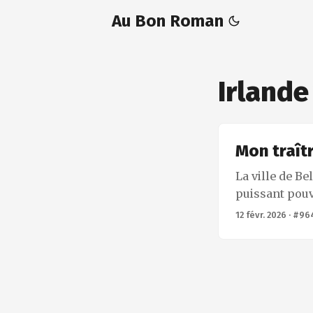
Au Bon Roman
Irlande
Mon traît
La ville de B
puissant pouv
murales, le ci
12 févr. 2026
·
#96
surtout le thé
Nord. C’est d
cause républi
la sienne. ...