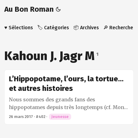
Au Bon Roman
♥️ Sélections
🏷️ Catégories
📦 Archives
🔎 Recherche
Kahoun J. Jagr M
1
L’Hippopotame, l’ours, la tortue...
et autres histoires
Nous sommes des grands fans des
hippopotames depuis très longtemps (cf. Mon
hippopotame). Le titre nous a certainement
26 mars 2017
·
#402
·
Jeunesse
attiré vers ce recueil d’histoires. C’est le
premier de ce format que nous lisons. Il s’agit