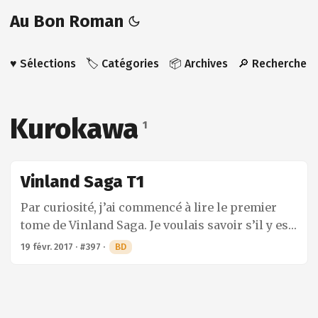
Au Bon Roman
♥️ Sélections
🏷️ Catégories
📦 Archives
🔎 Recherche
Kurokawa
1
Vinland Saga T1
Par curiosité, j’ai commencé à lire le premier
tome de Vinland Saga. Je voulais savoir s’il y est
question de mythologie nordique qui est un
19 févr. 2017
·
#397
·
BD
sujet que j’adore. Pour l’instant je n’ai rien vu de
tel, mais plutôt ce qui semble être une troupe de
mercenaires Viking. Comme le font les bons
mercenaires, ils se mettent au service des chefs