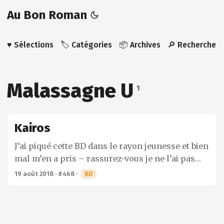
Au Bon Roman
♥️ Sélections
🏷️ Catégories
📦 Archives
🔎 Recherche
Malassagne U
1
Kairos
J’ai piqué cette BD dans le rayon jeunesse et bien
mal m’en a pris – rassurez-vous je ne l’ai pas
arrachée des mains d’un enfant qui s’est mis à
19 août 2018
·
#468
·
BD
hurler. Il faut bien se résoudre à grandir un jour
et, malheureusement, côté BD, j’ai perdu un peu
de ma candeur au fil des années. Pourtant je
m’étais dit qu’il devait m’en rester un peu.