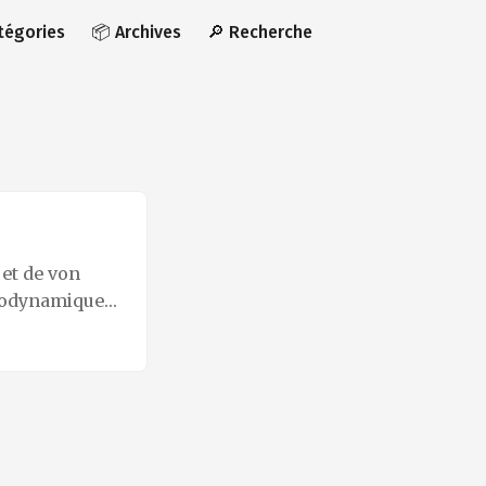
atégories
📦 Archives
🔎 Recherche
et de von
trodynamique
e connaissais
récit
ement
– enfin si un
s. ...