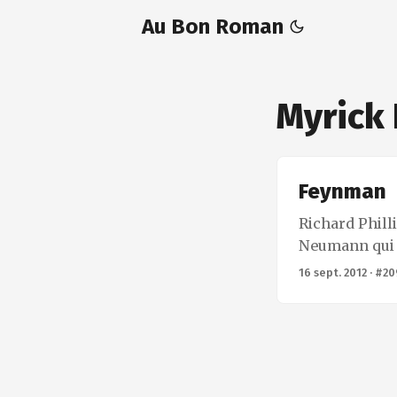
Au Bon Roman
Myrick 
Feynman
Richard Phill
Neumann qui a
quantique. Je 
16 sept. 2012
·
#20
pas avant de l
monotone d’u
incompréhensi
peu quand mêm