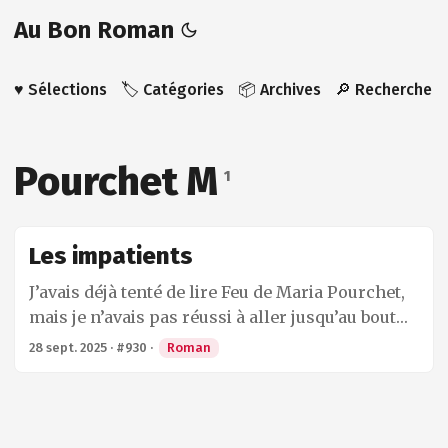
Au Bon Roman
♥️ Sélections
🏷️ Catégories
📦 Archives
🔎 Recherche
Pourchet M
1
Les impatients
J’avais déjà tenté de lire Feu de Maria Pourchet,
mais je n’avais pas réussi à aller jusqu’au bout
car son style, à l’époque, m’avait rebuté. Avec Les
28 sept. 2025
·
#930
·
Roman
impatients, l’expérience a été différente. Le style
est toujours très marqué, très moderne, mais
cette fois-ci il ne m’a pas dérangé. Il capte
l’attention, parfois au détriment de l’histoire,