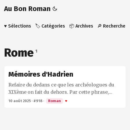
Au Bon Roman
♥️ Sélections
🏷️ Catégories
📦 Archives
🔎 Recherche
Rome
1
Mémoires d'Hadrien
Refaire du dedans ce que les archéologues du
XIXème on fait du dehors. Par cette phrase,
issue de ses notes figurant en fin d’ouvrage,
10 août 2025
·
#918
·
Roman
♥
Marguerite Yourcenar résume aussi clairement
et succinctement que possible le travail qu’elle a
réalisé en écrivant ces mémoires à la place de
l’empereur romain Hadrien. Comme Emmanuel