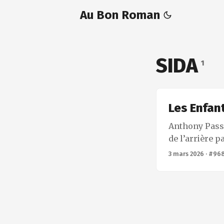
Au Bon Roman
SIDA
1
Les Enfan
Anthony Passer
de l’arrière p
Sa famille ten
3 mars 2026
·
#96
Avec le temps,
changé. Le fi
père Désiré, s
échapper à son
la grande vill