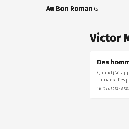
Au Bon Roman
Victor 
Des homm
Quand j’ai ap
romans d’espi
Pourquoi lui p
16 févr. 2023
·
#733
a écrit des l
qu’il connaît 
collection s’