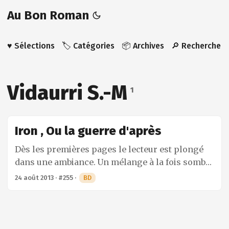
Au Bon Roman
♥️ Sélections
🏷️ Catégories
📦 Archives
🔎 Recherche
Vidaurri S.-M
1
Iron , Ou la guerre d'après
Dès les premières pages le lecteur est plongé
dans une ambiance. Un mélange à la fois sombre
et froid assez intriguant, mais très marqué. Ce
24 août 2013
·
#255
·
BD
n’est pas seulement la couleur qui est à l’origine
de cette réussite. La mise en page innovante, la
circonspection dans les dialogues et le
découpage y sont aussi pour beaucoup.