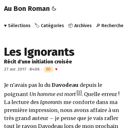
Au Bon Roman
♥️ Sélections
🏷️ Catégories
📦 Archives
🔎 Recherche
Les Ignorants
Récit d'une initiation croisée
27 avr. 2017
·
#406
·
BD
♥
Je n’avais pas lu du
Davodeau
depuis le
1
poignant
Un homme est mort
. Quelle erreur !
La lecture des
Ignorants
me conforte dans ma
première impression, nous avons affaire à un
très grand auteur – je pense que je vais rafler
tout le rayon Davodeau lors de mon prochain