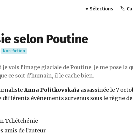
♥️ Sélections
🏷️ C
ie selon Poutine
·
Non-fiction
je vois l’image glaciale de Poutine, je me pose la qu
que ce soit d’humain, il le cache bien.
ournaliste
Anna Politkovskaïa
assassinée le 7 octo
 différents évènements survenus sous le règne d
en Tchétchénie
s amis de l’auteur