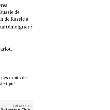
tres
 Russie de
n de Russie a
pour témoigner ?
ariot,
des droits de
viétique
SUIVANT »
 Detection Club