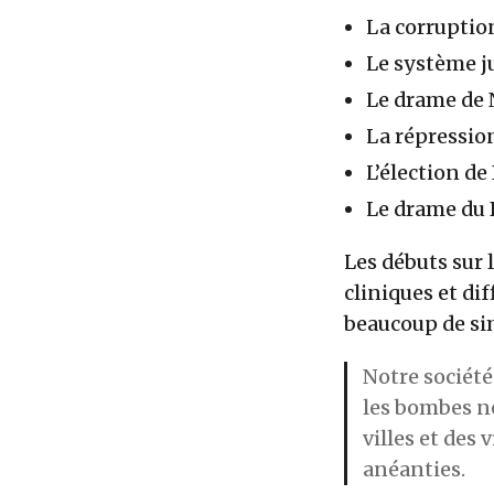
La corruption
Le système ju
Le drame de
La répression
L’élection de
Le drame du 
Les débuts sur 
cliniques et diff
beaucoup de sim
Notre société
les bombes ne
villes et des 
anéanties.