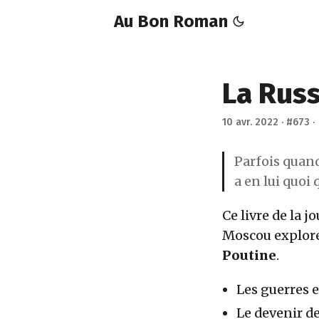
Au Bon Roman
La Russ
10 avr. 2022
·
#673
Parfois quand 
a en lui quoi 
Ce livre de la j
Moscou explore
Poutine
.
Les guerres 
Le devenir de