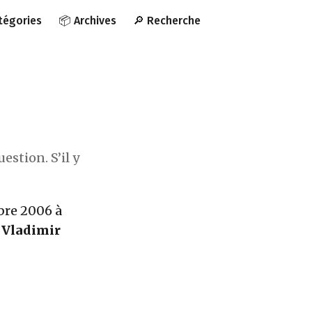
atégories
📦 Archives
🔎 Recherche
estion. S’il y
bre 2006 à
e
Vladimir