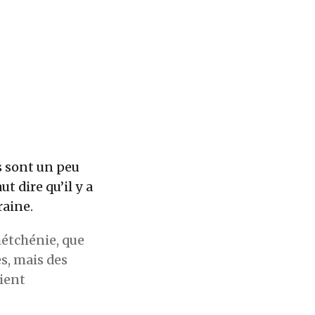
s sont un peu
aut dire qu’il y a
raine.
hétchénie, que
s, mais des
aient