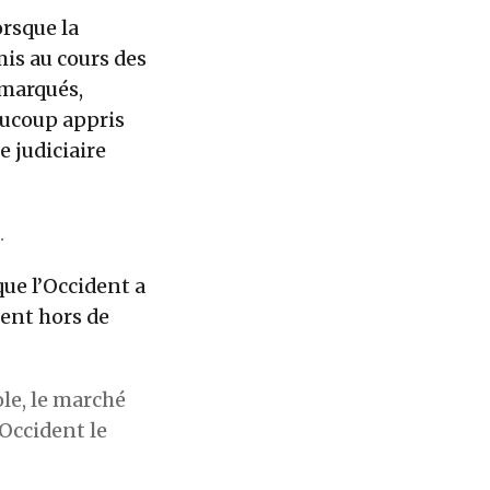
orsque la
is au cours des
 marqués,
eaucoup appris
 judiciaire
.
que l’Occident a
ment hors de
ole, le marché
’Occident le