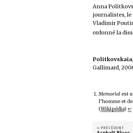
Anna Politkovs
journalistes, l
Vladimir Pouti
ordonné la diss
Politkovskaia
Gallimard, 200
Memorial
est u
l’homme et de
(
Wikipédia
)
↩︎
« PRÉCÉDENT
Asphalt Blues