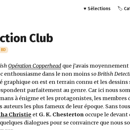
♥️ Sélections
🏷️ C
ction Club
BD
tish
Opération Copperhead
que j’avais moyennement 
ec enthousiasme dans le non moins
so British
Detect
té graphique on est en terrain connu et les dessins 
espondent parfaitement au genre. Car ici nous so
omans à énigme et les protagonistes, les membres 
s auteurs les plus fameux de leur époque. Sans tous l
ha Christie
et
G. K. Chesterton
occupe le devant d
ire quelques dialogues pour se convaincre que nous 