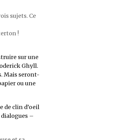
ois sujets. Ce
erton !
truire sur une
oderick Ghyll.
s. Mais seront-
 papier ou une
 de clin d’oeil
s dialogues –
ouse et sa