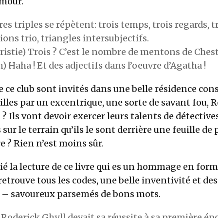
umour.
es triples se répètent: trois temps, trois regards, tr
ions trio, triangles intersubjectifs.
istie) Trois ? C’est le nombre de mentons de Chest
) Haha ! Et des adjectifs dans l’oeuvre d’Agatha !
ce club sont invités dans une belle résidence cons
illes par un excentrique, une sorte de savant fou, R
 ? Ils vont devoir exercer leurs talents de détective
s sur le terrain qu’ils le sont derrière une feuille de
e ? Rien n’est moins sûr.
cié la lecture de ce livre qui es un hommage en forme
retrouve tous les codes, une belle inventivité et de
u – savoureux parsemés de bons mots.
 Roderick Ghyll devait sa réussite à sa première ép