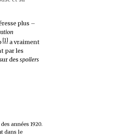
éresse plus –
ation
1
b
a vraiment
t par les
sur des
spoilers
 des années 1920.
t dans le