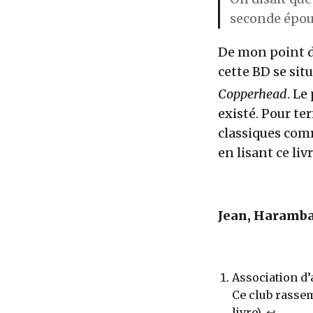
seconde épous
De mon point de
cette BD se sit
Copperhead
. Le
existé. Pour te
classiques co
en lisant ce livr
Jean, Haramb
Association d’
Ce club rassem
livre).
↩︎