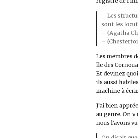
registre de l’h
– Les structur
sont les locut
– (Agatha Chr
– (Chesterton
Les membres de 
île des Cornoua
Et devinez quoi
ils aussi habile
machine à écrir
J’ai bien appré
au genre. On y 
nous l’avons v
On disait que