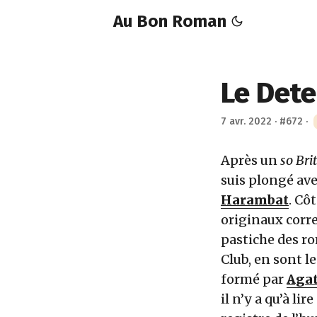
Au Bon Roman
Le Dete
7 avr. 2022
·
#672
·
Après un
so Bri
suis plongé av
Harambat
. Cô
originaux corr
pastiche des r
Club, en sont le
formé par
Agat
il n’y a qu’à l