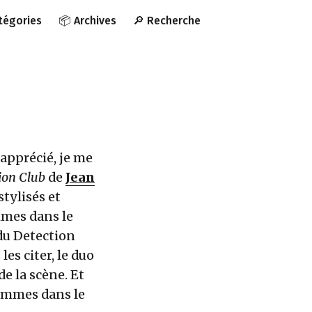
atégories
📦 Archives
🔎 Recherche
apprécié, je me
ion Club
de
Jean
stylisés et
mmes dans le
du Detection
es citer, le duo
e la scène. Et
sommes dans le