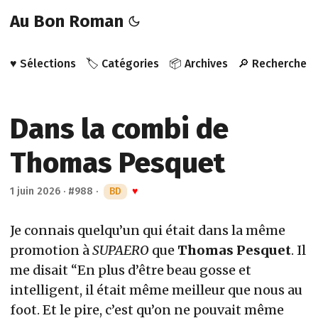
Au Bon Roman
♥️ Sélections
🏷️ Catégories
📦 Archives
🔎 Recherche
Dans la combi de
Thomas Pesquet
1 juin 2026
·
#988
·
BD
♥
Je connais quelqu’un qui était dans la même
promotion à
SUPAERO
que
Thomas Pesquet
. Il
me disait “En plus d’être beau gosse et
intelligent, il était même meilleur que nous au
foot. Et le pire, c’est qu’on ne pouvait même