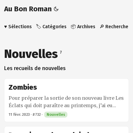
Au Bon Roman
♥️ Sélections
🏷️ Catégories
📦 Archives
🔎 Recherche
Nouvelles
7
Les recueils de nouvelles
Zombies
Pour préparer la sortie de son nouveau livre Les
Éclats qui doit paraître au printemps, j’ai eu
envie de me plonger dans le seul livre de Bret
11 févr. 2023
·
#732
·
Nouvelles
Easton Ellis que je n’avais pas encore lu,
Zombies. C’est une originalité dans son oeuvre