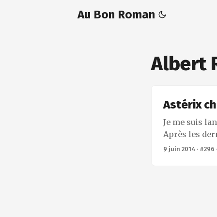
Au Bon Roman
Albert
Astérix ch
Je me suis la
Après les dern
sang neuf. Il 
9 juin 2014
·
#296
encore faire p
avouer que lo
un monstre sa
moins. Alors o
ne sera plus 