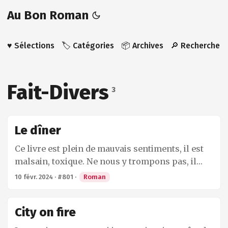
Au Bon Roman
♥️ Sélections
🏷️ Catégories
📦 Archives
🔎 Recherche
Fait-Divers
3
Le dîner
Ce livre est plein de mauvais sentiments, il est
malsain, toxique. Ne nous y trompons pas, il
s’agit d’une oeuvre de fiction et ce que ressent le
10 févr. 2024
·
#801
·
Roman
lecteur correspond certainement à l’effet
recherché par l’auteur. Après Villa avec piscine,
City on fire
il s’agit du deuxième livre d’Herman Koch que je
lis et c’est aussi la deuxième fois que son