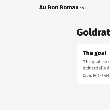
Au Bon Roman
Goldrat
The goal
The goal est u
industrielle 
opérationnell
22 avr. 2019
·
#498
l’avènement d
forme car elle
particulier p
fiction traita
vulgariser dir