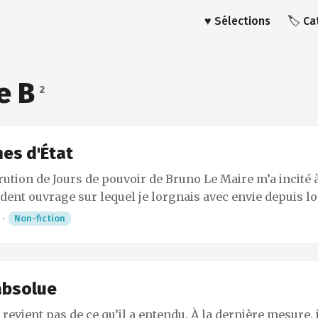
♥️ Sélections
🏷️ C
e B
2
es d'État
rution de Jours de pouvoir de Bruno Le Maire m’a incité
dent ouvrage sur lequel je lorgnais avec envie depuis l
ages se distinguent par leur chronologie (Jours de pouv
·
Non-fiction
années 2010-2012 pendant lesquelles Bruno Le Maire a é
arkozy), leur forme est identique. Dans les deux cas il s
uno Le Maire qui nous entraine dans les coulisses de la p
e la période allant de la nomination de Dominique de Vil
absolue
er ministre à l’élection de Nicolas Sarkozy à celui de p
 revient pas de ce qu’il a entendu. À la dernière mesure, 