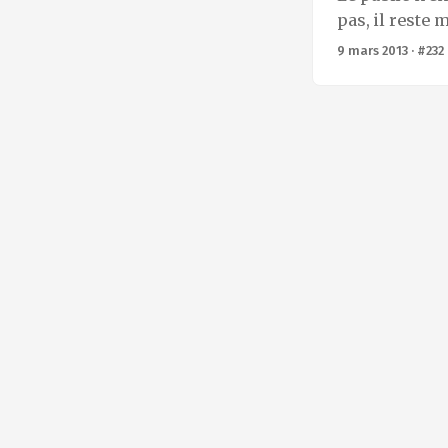
République. ...
pas, il reste 
applaudisseme
9 mars 2013
·
#232
et la salle e
Symphonie n°6
enregistrement