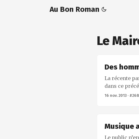
Au Bon Roman
Le Mair
Des homm
La récente pa
dans ce précé
les deux ouvr
16 nov. 2013
·
#268
consacré aux 
sous Nicolas S
journal de Br
journal couvr
Musique 
poste de premi
Le public n’en