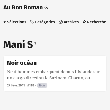
Au Bon Roman
♥️ Sélections
🏷️ Catégories
📦 Archives
🔎 Recherche
Mani S
1
Noir océan
Neuf hommes embarquent depuis l’Islande sur
un cargo direction le Surinam. Chacun, ou
presque, emporte avec lui pour ce périple un
27 févr. 2011
·
#118
·
Noir
lourd fardeau ou de profondes blessures.
Contrairement à un équipage classique, tous les
marins n’ont pas le même intérêt à ce que le
voyage aille à son terme. Les ambitions