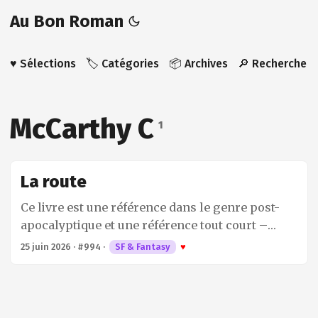
Au Bon Roman
♥️ Sélections
🏷️ Catégories
📦 Archives
🔎 Recherche
McCarthy C
1
La route
Ce livre est une référence dans le genre post-
apocalyptique et une référence tout court –
après le cinéma c’est en bande dessinée que le
25 juin 2026
·
#994
·
SF & Fantasy
♥
roman de Cormac McCarthy vient d’être adapté
magistralement par Manu Larcenet1. Je ne
voulais ni voir l’un, ni lire l’autre avant d’avoir lu
l’oeuvre originale. Mais j’ai repoussé l’échéance