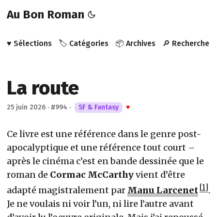
Au Bon Roman
♥️ Sélections
🏷️ Catégories
📦 Archives
🔎 Recherche
La route
25 juin 2026
·
#994
·
SF & Fantasy
♥
Ce livre est une référence dans le genre post-
apocalyptique et une référence tout court –
après le cinéma c’est en bande dessinée que le
roman de
Cormac McCarthy
vient d’être
1
adapté magistralement par
Manu Larcenet
.
Je ne voulais ni voir l’un, ni lire l’autre avant