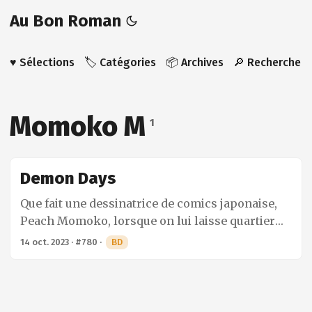
Au Bon Roman
♥️ Sélections
🏷️ Catégories
📦 Archives
🔎 Recherche
Momoko M
1
Demon Days
Que fait une dessinatrice de comics japonaise,
Peach Momoko, lorsque on lui laisse quartier
libre ? Elle rapproche les deux univers qui la
14 oct. 2023
·
#780
·
BD
passionnent en transportant les héros Marvel
dans l’univers fantastique du Japon médiéval
peuplé de yōkai. Cet exercice de style m’en a
rappelé un autre, 1602, dans lequel ces mêmes