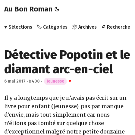
Au Bon Roman
♥️ Sélections
🏷️ Catégories
📦 Archives
🔎 Recherche
Détective Popotin et le
diamant arc-en-ciel
6 mai 2017
·
#408
·
Jeunesse
♥
Il y a longtemps que je n’avais pas écrit sur un
livre pour enfant (jeunesse), pas par manque
d’envie, mais tout simplement car nous
n’étions pas tombé sur quelque chose
d’exceptionnel malgré notre petite douzaine