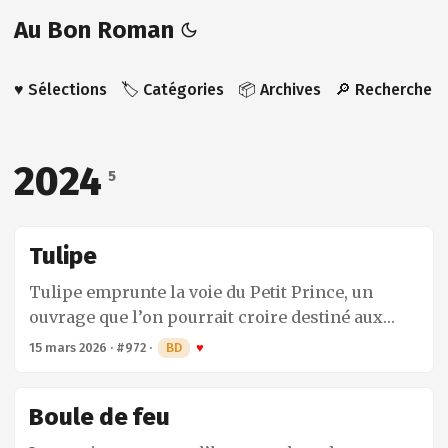
Au Bon Roman
♥️ Sélections
🏷️ Catégories
📦 Archives
🔎 Recherche
2024
5
Tulipe
Tulipe emprunte la voie du Petit Prince, un
ouvrage que l’on pourrait croire destiné aux
enfants, mais dont le propos se révèle bien plus
15 mars 2026
·
#972
·
BD
♥
profond qu’il n’y paraît. Tulipe et ses amis
mènent une vie simple et tranquille, rythmée
Boule de feu
par les petits plaisirs du quotidien, mais cela ne
les empêche pas de se poser de grandes