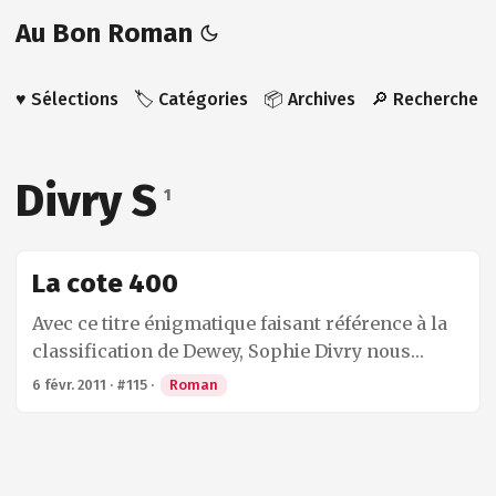
Au Bon Roman
♥️ Sélections
🏷️ Catégories
📦 Archives
🔎 Recherche
Divry S
1
La cote 400
Avec ce titre énigmatique faisant référence à la
classification de Dewey, Sophie Divry nous
immerge dans une conversation avec une
6 févr. 2011
·
#115
·
Roman
bibliothécaire d’une cinquantaine d’année.
Malgré son amour pour les livres, cette
employée n’est pas heureuse de sa situation. Au
contraire, elle développe un peu de rancoeur, un