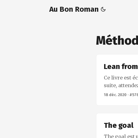
Au Bon Roman
Métho
Lean from
Ce livre est é
suite, attende
Kniberg. Comm
18 déc. 2020
·
#57
question de no
ça existe – ma
mises en oeuv
suédoise afin 
The goal
l’informatique
The goal est u