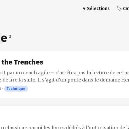
♥️ Sélections
🏷️ C
de
2
 the Trenches
crit par un coach agile – n’arrêtez pas la lecture de cet ar
z de lire la suite. Il s’agit d’un ponte dans le domaine H
e l’indique la mention du titre From the Trenches il n’
8
·
Technique
us abreuver de théories – et de techniques de collage de
is de nous faire vivre de l’intérieur l’organisation et l
re dans le cadre d’un gros projet mené, pendant 3 ans, p
de se doter d’un puissant logiciel qui devrait – on ne sa
 – leur permettre d’améliorer le coeur de leur activité –
n classique parmi les livres dédiés à l’optimisation de 