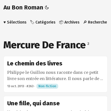
Au Bon Roman
♥️ Sélections
🏷️ Catégories
📦 Archives
🔎 Recherche
Mercure De France
2
Le chemin des livres
Philippe le Guillou nous raconte dans ce petit
livre son entrée en littérature. Il nous parle de la
naissance de sa vocation et de sa passion pour
13 oct. 2013
·
#263
·
Non-fiction
les livres. Sa jeunesse en Bretagne durant
laquelle il se rend vite compte qu’il n’est pas
Une fille, qui danse
comme les autres. Ses années de khâgne qui ne
seront pas ce que l’on pourrait s’imaginer. Ses