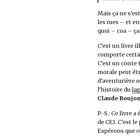
Mais ça ne s’e
les rues – et e
quoi – coa – ça
C’est un livre i
comporte certai
C’est un conte 
morale peut êtr
d’aventurière o
l’histoire du
lap
Claude Boujo
P.-S.: Ce livre 
de CE1. C’est l
Espérons que ce