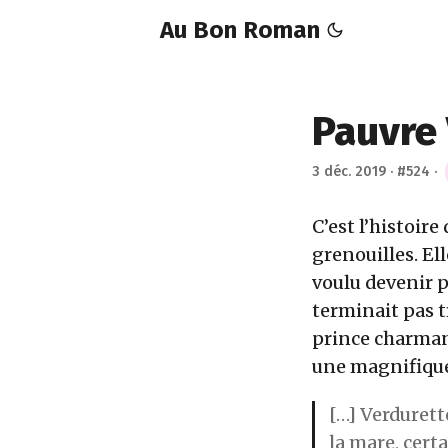
Au Bon Roman
Pauvre 
3 déc. 2019
·
#524
·
C’est l’histoire
grenouilles. El
voulu devenir p
terminait pas t
prince charman
une magnifique 
[…] Verdurett
la mare, cert