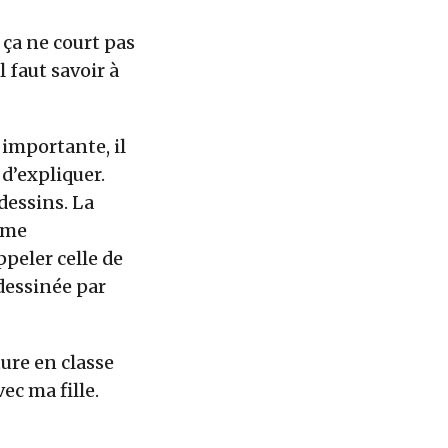
ça ne court pas
 faut savoir à
s importante, il
d’expliquer.
dessins. La
 âme
ppeler celle de
t dessinée par
ture en classe
ec ma fille.