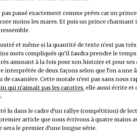
st pas passé exactement comme prévu car un prince 
ncore moins les mares. Et puis un prince charmant il
 ressemble.
llustré et même si la quantité de texte n’est pas trè
ns mots compliqués qu’il faudra prendre le temps 
très amusant à la fois pour son histoire et pour ses 
e interprétée de deux façons selon que l’on a une
u de casanière. Cette morale n’est pas sans nous ra
in qui n’aimait pas les carottes
, elle aussi écrite e
n
.
a été lu dans le cadre d’un rallye (compétition) de lec
e premier article que nous écrivons à quatre mains av
 sera le premier d’une longue série.