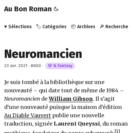
Au Bon Roman
♥️ Sélections
🏷️ Catégories
📦 Archives
🔎 Recherche
Neuromancien
23 avr. 2021
·
#600
·
SF & Fantasy
Je suis tombé à la bibliothèque sur une
nouveauté – qui date tout de même de 1984 –
Neuromancien
de
William Gibson
. Il s’agit
d’une nouveauté puisque la maison d’édition
Au Diable Vauvert
publie une nouvelle
traduction, signée
Laurent Queyssi
, du roman
1