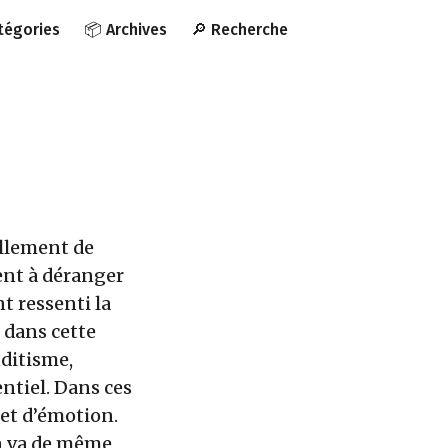
atégories
📦 Archives
🔎 Recherche
ellement de
ient à déranger
nt ressenti la
, dans cette
ditisme,
ntiel. Dans ces
et d’émotion.
 en va de même