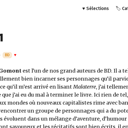
♥️ Sélections
🏷️ C
1
·
BD
♥
 Gomont
est l’un de nos grand auteurs de BD. Il a t
tellement bien incarner ses personnages qu’il parv
 ce qu’il m’est arrivé en lisant
Malaterre
, j’ai telleme
 que j’ai eu du mal à terminer le livre. Ici rien de tel
eux mondes où nouveaux capitalistes rime avec ban
e rencontrer un groupe de personnages qui a du pote
ils évoluent dans un mélange d’aventure, d’humour 
ont savoureux et les récitatifs sont bien écrits, il