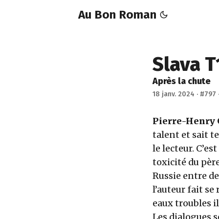
Au Bon Roman
Slava T
Après la chute
18 janv. 2024
·
#797
Pierre-Henry
talent et sait 
le lecteur. C’est
toxicité du père
Russie entre d
l’auteur fait s
eaux troubles 
Les dialogues s