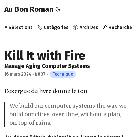
Au Bon Roman
♥️ Sélections
🏷️ Catégories
📦 Archives
🔎 Recherche
Kill It with Fire
Manage Aging Computer Systems
16 mars 2024
·
#807
·
Technique
L’exergue du livre donne le ton.
We build our computer systems the way we
build our cities: over time, without a plan,
on top of ruins.