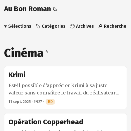
Au Bon Roman
♥️ Sélections
🏷️ Catégories
📦 Archives
🔎 Recherche
Cinéma
4
Krimi
Est-il possible d’apprécier Krimi à sa juste
valeur sans connaître le travail du réalisateur
Fritz Lang ? Pour être franc pas vraiment – et je
11 sept. 2025
·
#927
·
BD
parle en connaissance de cause –, mais en se
renseignant un minimum on peut mieux
Opération Copperhead
appréhender l’ouvrage sans pour autant être en
mesure d’en apprécier toutes les subtilités. En