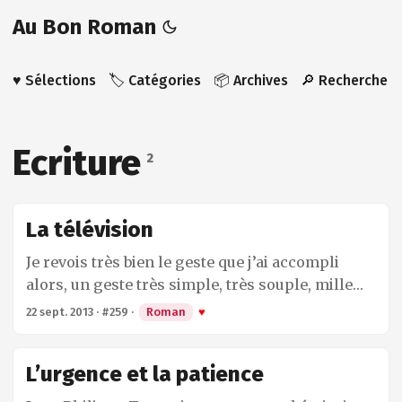
Au Bon Roman
♥️ Sélections
🏷️ Catégories
📦 Archives
🔎 Recherche
Ecriture
2
La télévision
Je revois très bien le geste que j’ai accompli
alors, un geste très simple, très souple, mille
fois répété, mon bras qui s’allonge et qui appuie
22 sept. 2013
·
#259
·
Roman
♥
sur le bouton, l’image qui implose et disparaît
de l’écran. C’était fini, je n’ai plus jamais regardé
L’urgence et la patience
la télévision. C’est lors d’un été passé à Berlin
que le narrateur et personnage principal de ce