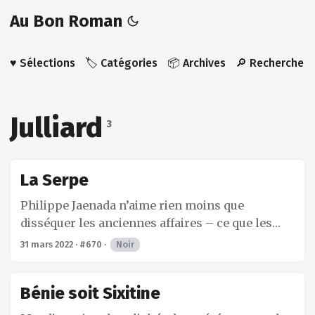
Au Bon Roman
♥️ Sélections
🏷️ Catégories
📦 Archives
🔎 Recherche
Julliard
3
La Serpe
Philippe Jaenada n’aime rien moins que
disséquer les anciennes affaires – ce que les
américains nomment les cold cases. Ici, il
31 mars 2022
·
#670
·
Noir
s’intéresse à ce qui est connu comme le triple
homicide du château d’Escoire. Cette nuit, parmi
Bénie soit Sixitine
les quatre personnes présentes au château,
Henri Girard est le seul survivant et donc le