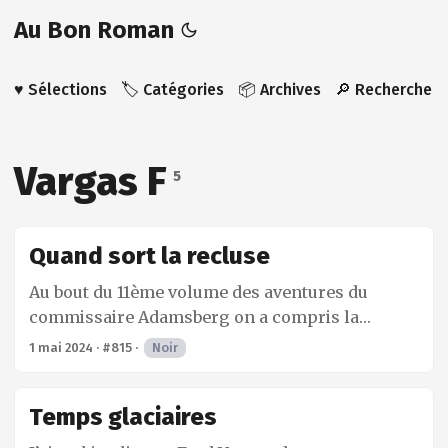
Au Bon Roman
♥️ Sélections
🏷️ Catégories
📦 Archives
🔎 Recherche
Vargas F
5
Quand sort la recluse
Au bout du 11ème volume des aventures du
commissaire Adamsberg on a compris la
mécanique des romans de Fred Vargas. Ce sont
1 mai 2024
·
#815
·
Noir
des enquêtes très décousues qui suivent une
logique que même le commissaire – le seul en
Temps glaciaires
capacité de comprendre – a du mal à suivre. Il
se laisse guider par son instinct. Il y a toujours