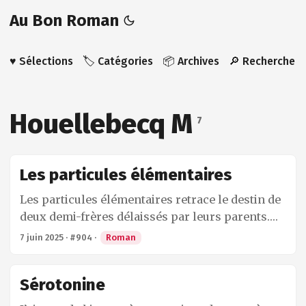
Au Bon Roman
♥️ Sélections
🏷️ Catégories
📦 Archives
🔎 Recherche
Houellebecq M
7
Les particules élémentaires
Les particules élémentaires retrace le destin de
deux demi-frères délaissés par leurs parents.
L’un, Michel, est un brillant scientifique
7 juin 2025
·
#904
·
Roman
complètement renfermé sur lui-même, solitaire
et introverti. L’autre, Bruno, est un enseignant
Sérotonine
obsédé par la sexualité et toujours en quête de
nouvelles expériences. La sexualité est au coeur