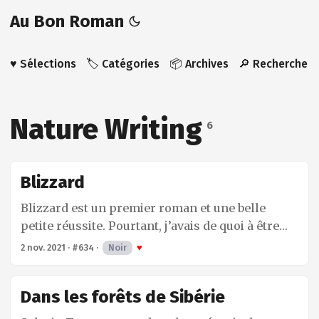
Au Bon Roman
♥️ Sélections
🏷️ Catégories
📦 Archives
🔎 Recherche
Nature Writing
6
Blizzard
Blizzard est un premier roman et une belle
petite réussite. Pourtant, j’avais de quoi à être
sceptique après avoir croisé les sempiternelles
2 nov. 2021
·
#634
·
Noir
♥
“jointures qui blanchissent” après seulement
une trentaine de pages. […] je me tiens à la
Dans les forêts de Sibérie
rampe de l’escalier du plus fort que je peux,
pour ne pas tomber, je la serre jusqu’à blanchir